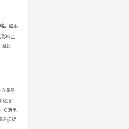
略。
如果
至影响企
。因此，
户在采购
制化服
。C端电
和退换货