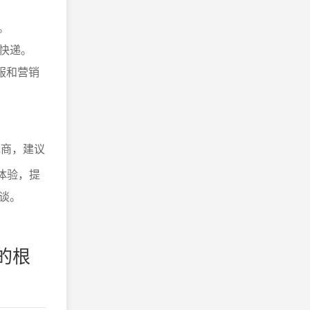
。
快递。
服和营销
电商，建议
体验，提
谈。
的根