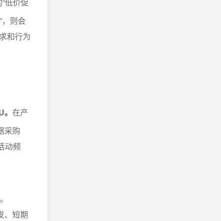
“低价促
”，则会
求和行为
U。
在产
据采购
活动频
链。
发、短期