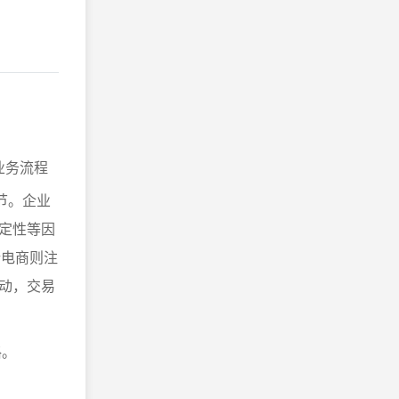
业务流程
节。企业
定性等因
端电商则注
动，交易
格。