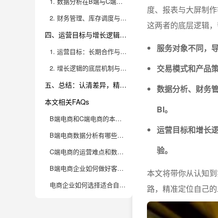
1. 数据分析在B端与C端电商中的应用差异
度、报表与大屏制作
2. 财务管理、库存调度与报表大屏的实际运营需求
这两者的底层逻辑，
四、运营目标与增长逻辑的根本分野
服务对象不同，
1. 运营目标：长期合作与规模效应 vs 流量爆发与用户体验
交易模式和产品
2. 增长逻辑的底层机制与资源配置建议
五、总结：认清差异，精准定位，选好工具
数据分析、财务
本文相关FAQs
BI。
B端电商和C端电商的本质区别有哪些？运营逻辑到底差在哪里？
运营目标和增长
B端电商数据分析有哪些独特的挑战？如何高效提升数据洞察力？
验。
C端电商的运营难点和数据分析重点有哪些？
B端电商企业如何做好客户关系管理与运营？有哪些实用策略？
本文将带你从认知到
电商企业如何选择适合自身的运营模式？B端和C端的转型有哪些注意事项？
路，精准定位自己的