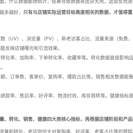
面，什么数据都想统计，结果导致数据表庞杂无用，运营反而迷
越多越好，
只有与店铺实际运营目标高度相关的数据，才值得重
数（UV）、浏览量（PV）、新老访客占比、流量来源（免费
据能反映店铺曝光和引流效果。
付转化率、加购率、下单转化率、收藏率等。转化数据直接影响
点。
交额、订单数、客单价、复购率、爆款占比等。销售相关数据能
如退款率、售后率、好评率、物流时效、库存周转等。健康指标
量、转化、销售、健康四大类核心指标，再根据店铺阶段和产品
流量和转化，老店则加大对复购率、好评率、老客占比等的跟踪