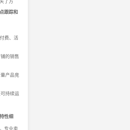
失了方
点跟踪和
、付费、活
店铺的销售
衡量产品竞
是可持续运
特性细
。专业卖