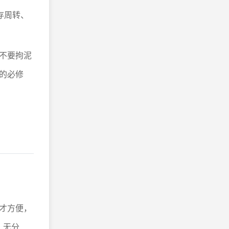
存周转、
不要拘泥
的必修
才方便，
、无分