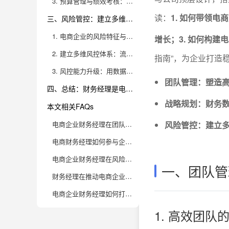
3. 预算管理与绩效考核：从“静态管控”到“动态赋能”
读：
1. 如何带领
三、风险管控：建立多维风控体系，护航企业安全运营
1. 电商企业的风险特征与财务经理的风控职责
增长；3. 如何构
2. 建立多维风控体系：流程、防控、应急全覆盖
指南”，为企业打造
3. 风控能力升级：用数据智能预警，提升管控效率
团队管理：塑造
四、总结：财务经理是电商企业的“增长护航者”
战略规划：财务
本文相关FAQs
电商企业财务经理在团队管理方面具体承担哪些工作？
风险管控：建立
电商财务经理如何参与企业战略规划，提升公司竞争力？
电商企业财务经理在风险管控方面常见的挑战有哪些？
一、团队管
财务经理在推动电商企业数字化转型过程中有哪些关键作用？
电商企业财务经理如何打造“数据驱动”的财务团队文化？
1. 高效团