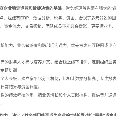
商企业稳定运营和敏捷决策的基础。
财务经理首先要有强大的“选
点，组建有ERP、数据分析、税务、资金、合规等多元背景的
多、资金流大、交易频繁，团队成员不能只会做账，更要懂业务
分析能力、业务敏感度和跨部门沟通力，优先考虑有互联网或电
特有的财务人才梯队培养方案，结合线上线下培训，定期组织业
等专题培训。
每个人长板，建立扁平化分工机制，比如让数据分析高手专注报
责日常结算与资金调度。
励性的绩效考核体系，把业务增长和个人贡献挂钩，提供晋升通
围。
作力，决定了财务部门能否成为企业的“增长发动机”而非“成本