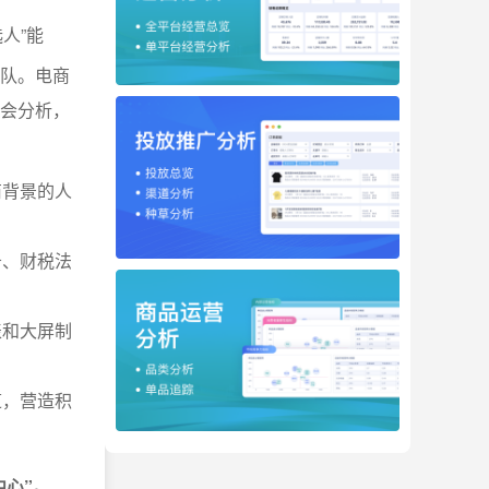
人”能
团队。电商
、会分析，
商背景的人
务、财税法
表和大屏制
道，营造积
中心”。