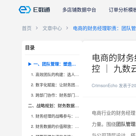
多店铺数据中台
订单分析模
首页
文章中心
电商的财务经理职责：团队管理 
目录
电商的财务经
一、团队管理：塑造高效能财务团队，推动协作与创新
控 ｜ 九数
1. 高效团队的构建：选人、育人、用人、留人
2. 数字化赋能：让财务团队成为数据驱动的业务伙伴
CrimsonEcho
发表于20
3. 跨部门协作：财务部门的“内外桥梁”角色
二、战略规划：财务数据驱动决策，助力企业业务布局
电商行业的财务经理
1. 财务经理的战略参与：从“管家”到“参谋长”
力量。围绕
团队管理
2. 财务数据的价值释放：驱动经营决策，支撑业务创新
与公司顶层设计，搭